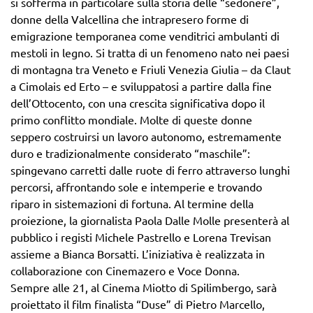
si sofferma in particolare sulla storia delle “sedonere”,
donne della Valcellina che intrapresero forme di
emigrazione temporanea come venditrici ambulanti di
mestoli in legno. Si tratta di un fenomeno nato nei paesi
di montagna tra Veneto e Friuli Venezia Giulia – da Claut
a Cimolais ed Erto – e sviluppatosi a partire dalla fine
dell’Ottocento, con una crescita significativa dopo il
primo conflitto mondiale. Molte di queste donne
seppero costruirsi un lavoro autonomo, estremamente
duro e tradizionalmente considerato “maschile”:
spingevano carretti dalle ruote di ferro attraverso lunghi
percorsi, affrontando sole e intemperie e trovando
riparo in sistemazioni di fortuna. Al termine della
proiezione, la giornalista Paola Dalle Molle presenterà al
pubblico i registi Michele Pastrello e Lorena Trevisan
assieme a Bianca Borsatti. L’iniziativa è realizzata in
collaborazione con Cinemazero e Voce Donna.
Sempre alle 21, al Cinema Miotto di Spilimbergo, sarà
proiettato il film finalista “Duse” di Pietro Marcello,