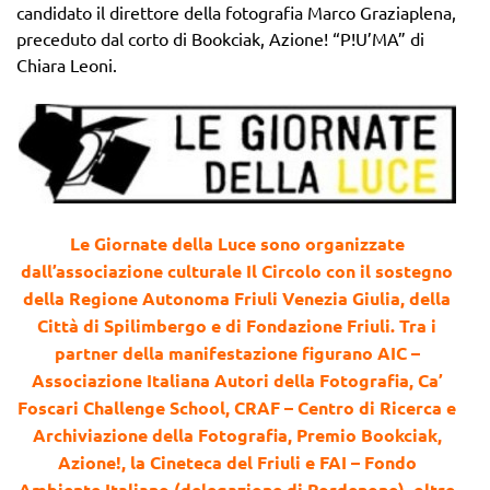
candidato il direttore della fotografia Marco Graziaplena,
preceduto dal corto di Bookciak, Azione! “P!U’MA” di
Chiara Leoni.
Le Giornate della Luce sono organizzate
dall’associazione culturale Il Circolo con il sostegno
della Regione Autonoma Friuli Venezia Giulia, della
Città di Spilimbergo e di Fondazione Friuli. Tra i
partner della manifestazione figurano AIC –
Associazione Italiana Autori della Fotografia, Ca’
Foscari Challenge School, CRAF – Centro di Ricerca e
Archiviazione della Fotografia, Premio Bookciak,
Azione!, la Cineteca del Friuli e FAI – Fondo
Ambiente Italiano (delegazione di Pordenone), oltre