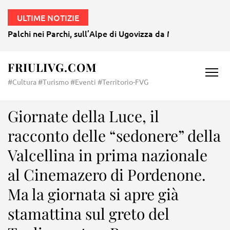
ULTIME NOTIZIE
Palchi nei Parchi, sull’Alpe di Ugovizza da Mozart a Morri
FRIULIVG.COM
#Cultura #Turismo #Eventi #Territorio-FVG
Giornate della Luce, il
racconto delle “sedonere” della
Valcellina in prima nazionale
al Cinemazero di Pordenone.
Ma la giornata si apre già
stamattina sul greto del