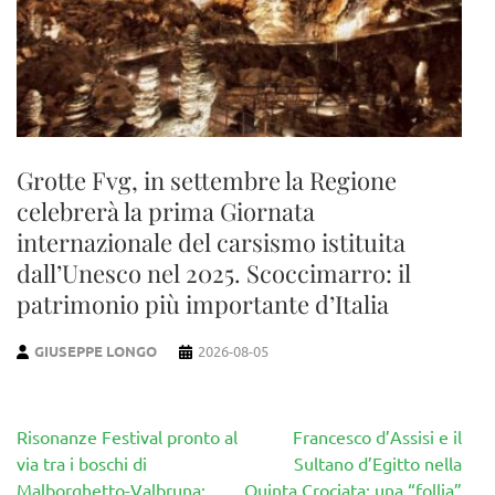
Grotte Fvg, in settembre la Regione
celebrerà la prima Giornata
internazionale del carsismo istituita
dall’Unesco nel 2025. Scoccimarro: il
patrimonio più importante d’Italia
GIUSEPPE LONGO
2026-08-05
Navigazione
Risonanze Festival pronto al
Francesco d’Assisi e il
articoli
via tra i boschi di
Sultano d’Egitto nella
Malborghetto-Valbruna:
Quinta Crociata: una “follia”