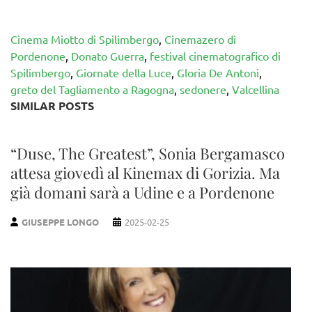
Cinema Miotto di Spilimbergo
,
Cinemazero di
Pordenone
,
Donato Guerra
,
festival cinematografico di
Spilimbergo
,
Giornate della Luce
,
Gloria De Antoni
,
greto del Tagliamento a Ragogna
,
sedonere
,
Valcellina
SIMILAR POSTS
“Duse, The Greatest”, Sonia Bergamasco
attesa giovedì al Kinemax di Gorizia. Ma
già domani sarà a Udine e a Pordenone
GIUSEPPE LONGO
2025-02-25