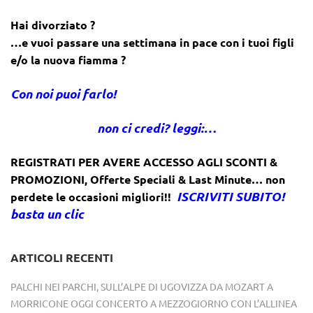
Hai divorziato ?
…e vuoi passare una settimana in pace con i tuoi figli
e/o la nuova fiamma ?
Con noi puoi farlo!
non ci credi? leggi:…
REGISTRATI PER AVERE ACCESSO AGLI SCONTI &
PROMOZIONI
,
Offerte Speciali & Last Minute… non
ISCRIVITI SUBITO!
perdete le occasioni migliori!!
basta un clic
ARTICOLI RECENTI
PALCHI NEI PARCHI, SULL’ALPE DI UGOVIZZA DA MOZART A
MORRICONE OGGI CONCERTO A MEZZOGIORNO CON L’ALLINEA