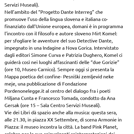
Servizi Museali).
Nell’ambito del “Progetto Dante Interreg” che
promuove l’uso della lingua slovena e italiana co-
finanziato dall’Unione europea, domani è in programma
l’incontro con il filosofo e autore sloveno Mirt Komel:
per sfogliare le avventure del suo Detective Dante,
impegnato in una Indagine a Nova Gorica. Intervistato
dagli editori Simone Curva e Patrizia Dughero, Komel ci
guiderà così nei luoghi affascinanti delle “due Gorizie”
(ore 10, Museo Carnico). Sempre oggi si presenta la
Mappa poetica del confine- Pesniški zemljevid neke
meje, una pubblicazione di Fondazione
Pordenonelegge.it al centro del dialogo fra i poeti
Miljana Cunta e Francesco Tomada, condotto da Ana
Gersak (ore 15 – Sala Centro Servizi Museali).
Vie dei Libri dà spazio anche alla musica: questa sera,
alle 21.30, in piazza XX Settembre, di scena Armonie in
Piazza: il museo incontra la città. La band Pink Planet,
celebre per le sue coinvolgenti reinterpretazioni dei