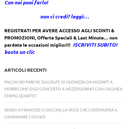
Con noi puoi farlo!
non ci credi? leggi:…
REGISTRATI PER AVERE ACCESSO AGLI SCONTI &
PROMOZIONI
,
Offerte Speciali & Last Minute… non
ISCRIVITI SUBITO!
perdete le occasioni migliori!!
basta un clic
ARTICOLI RECENTI
PALCHI NEI PARCHI, SULL’ALPE DI UGOVIZZA DA MOZART A
MORRICONE OGGI CONCERTO A MEZZOGIORNO CON L’ALLINEA
STRING QUARTET
ADDIO A FRANCESCO GUCCINI, LA VOCE CHE CONTINUERÀ A
CAMMINARE CON NOI