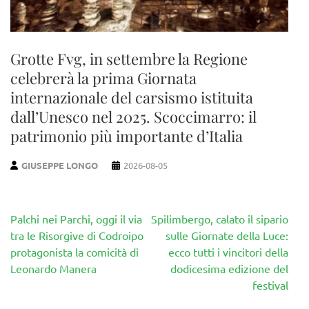
Grotte Fvg, in settembre la Regione
celebrerà la prima Giornata
internazionale del carsismo istituita
dall’Unesco nel 2025. Scoccimarro: il
patrimonio più importante d’Italia
GIUSEPPE LONGO
2026-08-05
Navigazione
Palchi nei Parchi, oggi il via
Spilimbergo, calato il sipario
articoli
tra le Risorgive di Codroipo
sulle Giornate della Luce:
protagonista la comicità di
ecco tutti i vincitori della
Leonardo Manera
dodicesima edizione del
festival