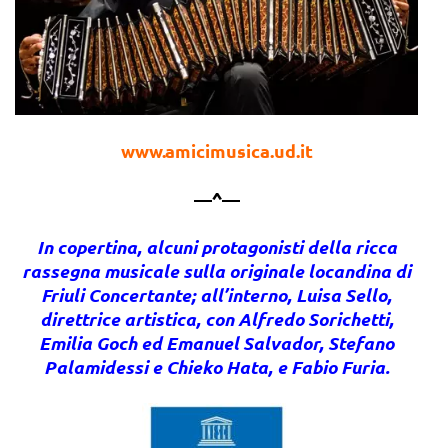
www.amicimusica.ud.it
—^—
In copertina, alcuni protagonisti della ricca
rassegna musicale sulla originale locandina di
Friuli Concertante; all’interno, Luisa Sello,
direttrice artistica, con Alfredo Sorichetti,
Emilia Goch ed Emanuel Salvador, Stefano
Palamidessi e Chieko Hata, e Fabio Furia.