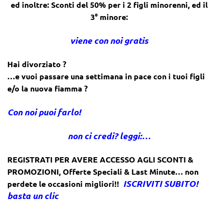
ed inoltre: Sconti del 50% per i 2 figli minorenni, ed il
3° minore:
viene con noi gratis
Hai divorziato ?
…e vuoi passare una settimana in pace con i tuoi figli
e/o la nuova fiamma ?
Con noi puoi farlo!
non ci credi? leggi:…
REGISTRATI PER AVERE ACCESSO AGLI SCONTI &
PROMOZIONI
,
Offerte Speciali & Last Minute… non
ISCRIVITI SUBITO!
perdete le occasioni migliori!!
basta un clic