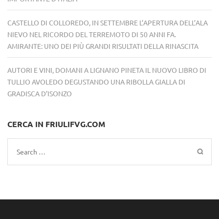
CASTELLO DI COLLOREDO, IN SETTEMBRE L’APERTURA DELL’ALA
NIEVO NEL RICORDO DEL TERREMOTO DI 50 ANNI FA.
AMIRANTE: UNO DEI PIÙ GRANDI RISULTATI DELLA RINASCITA
AUTORI E VINI, DOMANI A LIGNANO PINETA IL NUOVO LIBRO DI
TULLIO AVOLEDO DEGUSTANDO UNA RIBOLLA GIALLA DI
GRADISCA D’ISONZO
CERCA IN FRIULIFVG.COM
Search
for: