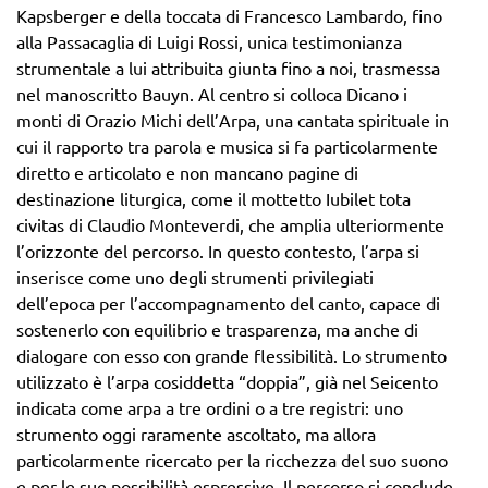
Kapsberger e della toccata di Francesco Lambardo, fino
alla Passacaglia di Luigi Rossi, unica testimonianza
strumentale a lui attribuita giunta fino a noi, trasmessa
nel manoscritto Bauyn. Al centro si colloca Dicano i
monti di Orazio Michi dell’Arpa, una cantata spirituale in
cui il rapporto tra parola e musica si fa particolarmente
diretto e articolato e non mancano pagine di
destinazione liturgica, come il mottetto Iubilet tota
civitas di Claudio Monteverdi, che amplia ulteriormente
l’orizzonte del percorso. In questo contesto, l’arpa si
inserisce come uno degli strumenti privilegiati
dell’epoca per l’accompagnamento del canto, capace di
sostenerlo con equilibrio e trasparenza, ma anche di
dialogare con esso con grande flessibilità. Lo strumento
utilizzato è l’arpa cosiddetta “doppia”, già nel Seicento
indicata come arpa a tre ordini o a tre registri: uno
strumento oggi raramente ascoltato, ma allora
particolarmente ricercato per la ricchezza del suo suono
e per le sue possibilità espressive. Il percorso si conclude