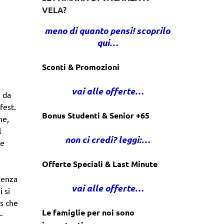
VELA?
meno di quanto pensi! scoprilo
qui…
Sconti & Promozioni
vai alle offerte…
, da
fest.
Bonus Studenti & Senior +65
ne,
l
non ci credi? leggi:…
 e
Offerte Speciali & Last Minute
idenza
vai alle offerte…
 si
es che
Le famiglie per noi sono
–