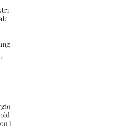
stri
ale
oung
17
rgio
sold
on i