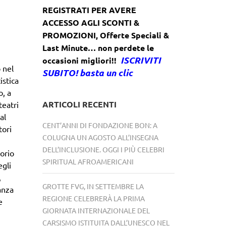
REGISTRATI PER AVERE
ACCESSO AGLI SCONTI &
PROMOZIONI
,
Offerte Speciali &
Last Minute… non perdete le
ISCRIVITI
occasioni migliori!!
 nel
SUBITO! basta un clic
istica
o, a
ARTICOLI RECENTI
teatri
al
CENT’ANNI DI FONDAZIONE BON: A
tori
COLUGNA UN AGOSTO ALL’INSEGNA
DELL’INCLUSIONE. OGGI I PIÙ CELEBRI
orio
SPIRITUAL AFROAMERICANI
egli
,
GROTTE FVG, IN SETTEMBRE LA
anza
REGIONE CELEBRERÀ LA PRIMA
e
GIORNATA INTERNAZIONALE DEL
CARSISMO ISTITUITA DALL’UNESCO NEL