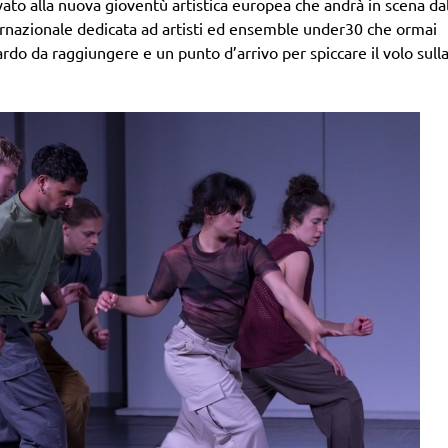
rvato alla nuova gioventù artistica europea che andrà in scena da
 internazionale dedicata ad artisti ed ensemble under30 che ormai
do da raggiungere e un punto d’arrivo per spiccare il volo sull