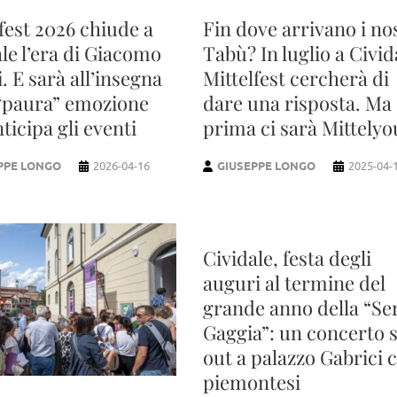
fest 2026 chiude a
Fin dove arrivano i no
le l’era di Giacomo
Tabù? In luglio a Civid
. E sarà all’insegna
Mittelfest cercherà di
 “paura” emozione
dare una risposta. Ma
ticipa gli eventi
prima ci sarà Mittely
PPE LONGO
2026-04-16
GIUSEPPE LONGO
2025-04-
Cividale, festa degli
auguri al termine del
grande anno della “Se
Gaggia”: un concerto 
out a palazzo Gabrici c
piemontesi