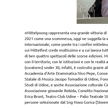
«Mittelyoung rappresenta una grande vittoria di Mi
2021 come una scommessa, oggi ne suggella la visi
internazionale, come ponte tra i confini mitteleur
cui Mittelfest crede moltissimo e a cui lavora tut
di ben quattro spettacoli delle scorse edizioni. 
con il territorio, con le istituzioni e con le realtà
(curatores) under 30, infatti, è costruito grazie 
Accademia d’Arte Drammatica Nico Pepe, Conserva
Statale di Musica Jacopo Tomadini di Udine, Fonda
Studi di Udine, e anche Associazione culturale Ci
Associazione giovanile Robida, Convitto Nazional
Erica Bront, Teatro Club Udine – Palio Teatrale S
persone selezionate dal Sng Nova Gorica (Sloven