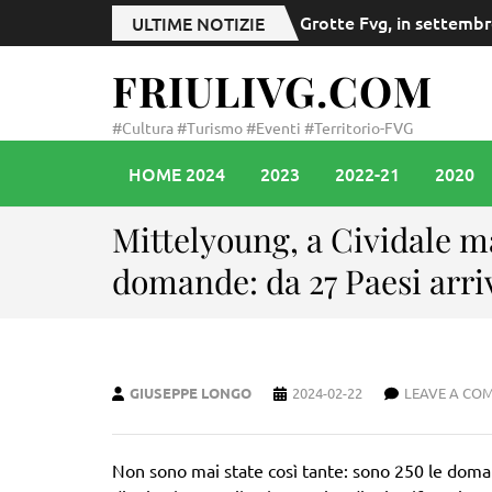
Grotte Fvg, in settembr
ULTIME NOTIZIE
FRIULIVG.COM
#Cultura #Turismo #Eventi #Territorio-FVG
HOME 2024
2023
2022-21
2020
Mittelyoung, a Cividale ma
domande: da 27 Paesi arri
GIUSEPPE LONGO
2024-02-22
LEAVE A CO
Non sono mai state così tante: sono 250 le domand