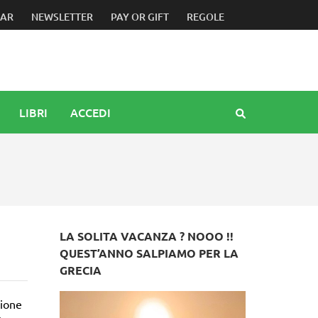
arsismo istituita dall’Unesco nel 2025. Scoccimarro: il patri
DAR
NEWSLETTER
PAY OR GIFT
REGOLE
LIBRI
ACCEDI
LA SOLITA VACANZA ? NOOO !!
QUEST’ANNO SALPIAMO PER LA
GRECIA
zione