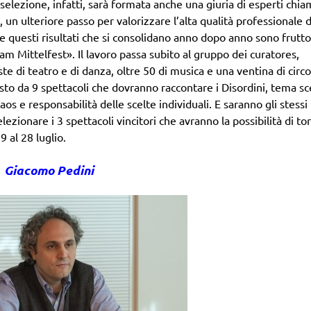
elezione, infatti, sarà formata anche una giuria di esperti chia
 un ulteriore passo per valorizzare l’alta qualità professionale 
he questi risultati che si consolidano anno dopo anno sono frutto
eam Mittelfest». Il lavoro passa subito al gruppo dei curatores,
e di teatro e di danza, oltre 50 di musica e una ventina di circ
to da 9 spettacoli che dovranno raccontare i Disordini, tema sc
aos e responsabilità delle scelte individuali. E saranno gli stessi
elezionare i 3 spettacoli vincitori che avranno la possibilità di to
9 al 28 luglio.
Giacomo Pedini