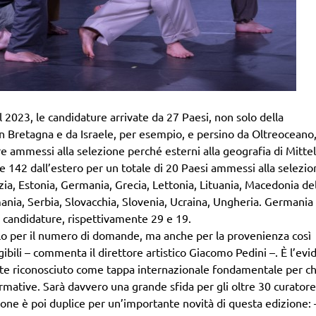
l 2023, le candidature arrivate da 27 Paesi, non solo della
n Bretagna e da Israele, per esempio, e persino da Oltreoceano
e ammessi alla selezione perché esterni alla geografia di Mittel
 142 dall’estero per un totale di 20 Paesi ammessi alla selezio
azia, Estonia, Germania, Grecia, Lettonia, Lituania, Macedonia de
ania, Serbia, Slovacchia, Slovenia, Ucraina, Ungheria. Germania
i candidature, rispettivamente 29 e 19.
 solo per il numero di domande, ma anche per la provenienza così
gibili – commenta il direttore artistico Giacomo Pedini –. È l’ev
nte riconosciuto come tappa internazionale fondamentale per chi
rmative. Sarà davvero una grande sfida per gli oltre 30 curator
ione è poi duplice per un’importante novità di questa edizione: 