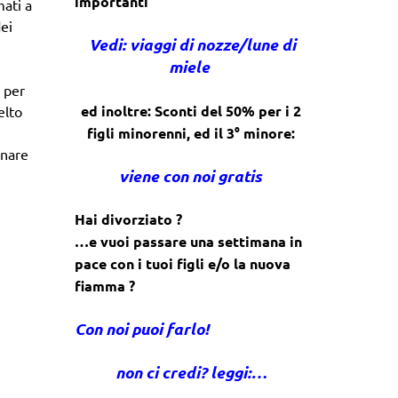
importanti
mati a
dei
Vedi: viaggi di nozze/lune di
miele
o per
ed inoltre: Sconti del 50% per i 2
elto
figli minorenni, ed il 3° minore:
rnare
viene con noi gratis
Hai divorziato ?
…e vuoi passare una settimana in
pace con i tuoi figli e/o la nuova
fiamma ?
Con noi puoi farlo!
non ci credi? leggi:…