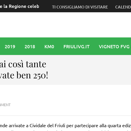
e la Regione celebrerà la prima Giornata internazionale del c
TI CONSIGLIAMO DI VISITARE
CALEN
2019
2018
KM0
FRIULIVG.IT
VIGNETO FVG
i così tante
vate ben 250!
MMENT
e arrivate a Cividale del Friuli per partecipare alla quarta edi