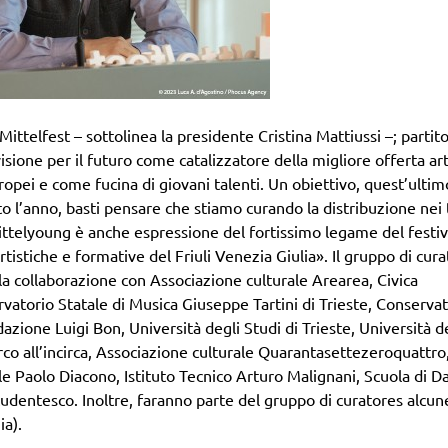
ttelfest – sottolinea la presidente Cristina Mattiussi –; partito
one per il futuro come catalizzatore della migliore offerta art
opei e come fucina di giovani talenti. Un obiettivo, quest’ultim
to l’anno, basti pensare che stiamo curando la distribuzione nei 
Mittelyoung è anche espressione del fortissimo legame del festiv
 artistiche e formative del Friuli Venezia Giulia». Il gruppo di cura
alla collaborazione con Associazione culturale Arearea, Civica
torio Statale di Musica Giuseppe Tartini di Trieste, Conservat
zione Luigi Bon, Università degli Studi di Trieste, Università d
rco all’incirca, Associazione culturale Quarantasettezeroquattro
e Paolo Diacono, Istituto Tecnico Arturo Malignani, Scuola di D
tudentesco. Inoltre, faranno parte del gruppo di curatores alcun
ia).