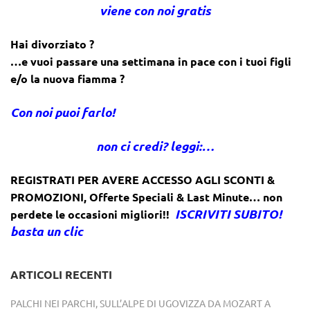
viene con noi gratis
Hai divorziato ?
…e vuoi passare una settimana in pace con i tuoi figli
e/o la nuova fiamma ?
Con noi puoi farlo!
non ci credi? leggi:…
REGISTRATI PER AVERE ACCESSO AGLI SCONTI &
PROMOZIONI
,
Offerte Speciali & Last Minute… non
ISCRIVITI SUBITO!
perdete le occasioni migliori!!
basta un clic
ARTICOLI RECENTI
PALCHI NEI PARCHI, SULL’ALPE DI UGOVIZZA DA MOZART A