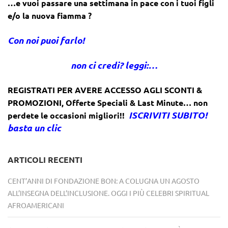
…e vuoi passare una settimana in pace con i tuoi figli
e/o la nuova fiamma ?
Con noi puoi farlo!
non ci credi? leggi:…
REGISTRATI PER AVERE ACCESSO AGLI SCONTI &
PROMOZIONI
,
Offerte Speciali & Last Minute… non
ISCRIVITI SUBITO!
perdete le occasioni migliori!!
basta un clic
ARTICOLI RECENTI
CENT’ANNI DI FONDAZIONE BON: A COLUGNA UN AGOSTO
ALL’INSEGNA DELL’INCLUSIONE. OGGI I PIÙ CELEBRI SPIRITUAL
AFROAMERICANI