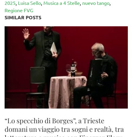
2025
,
Luisa Sello
,
Musica a 4 Stelle
,
nuevo tango
,
Regione FVG
SIMILAR POSTS
“Lo specchio di Borges”, a Trieste
domani un viaggio tra sogni e realtà, tra