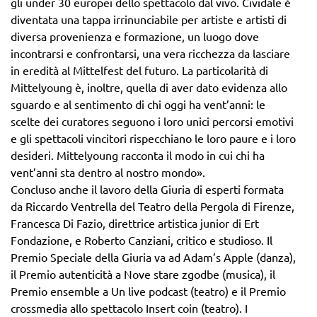
gli under 30 europei dello spettacolo dal vivo. Cividale è
diventata una tappa irrinunciabile per artiste e artisti di
diversa provenienza e formazione, un luogo dove
incontrarsi e confrontarsi, una vera ricchezza da lasciare
in eredità al Mittelfest del futuro. La particolarità di
Mittelyoung è, inoltre, quella di aver dato evidenza allo
sguardo e al sentimento di chi oggi ha vent’anni: le
scelte dei curatores seguono i loro unici percorsi emotivi
e gli spettacoli vincitori rispecchiano le loro paure e i loro
desideri. Mittelyoung racconta il modo in cui chi ha
vent’anni sta dentro al nostro mondo».
Concluso anche il lavoro della Giuria di esperti formata
da Riccardo Ventrella del Teatro della Pergola di Firenze,
Francesca Di Fazio, direttrice artistica junior di Ert
Fondazione, e Roberto Canziani, critico e studioso. Il
Premio Speciale della Giuria va ad Adam’s Apple (danza),
il Premio autenticità a Nove stare zgodbe (musica), il
Premio ensemble a Un live podcast (teatro) e il Premio
crossmedia allo spettacolo Insert coin (teatro). I