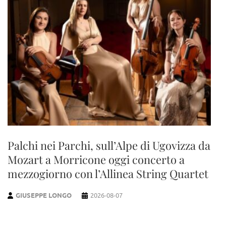
Palchi nei Parchi, sull’Alpe di Ugovizza da
Mozart a Morricone oggi concerto a
mezzogiorno con l’Allinea String Quartet
GIUSEPPE LONGO
2026-08-07