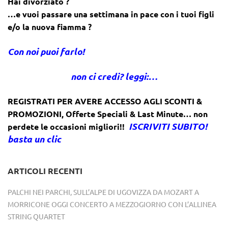
Hai divorziato ?
…e vuoi passare una settimana in pace con i tuoi figli
e/o la nuova fiamma ?
Con noi puoi farlo!
non ci credi? leggi:…
REGISTRATI PER AVERE ACCESSO AGLI SCONTI &
PROMOZIONI
,
Offerte Speciali & Last Minute… non
ISCRIVITI SUBITO!
perdete le occasioni migliori!!
basta un clic
ARTICOLI RECENTI
PALCHI NEI PARCHI, SULL’ALPE DI UGOVIZZA DA MOZART A
MORRICONE OGGI CONCERTO A MEZZOGIORNO CON L’ALLINEA
STRING QUARTET