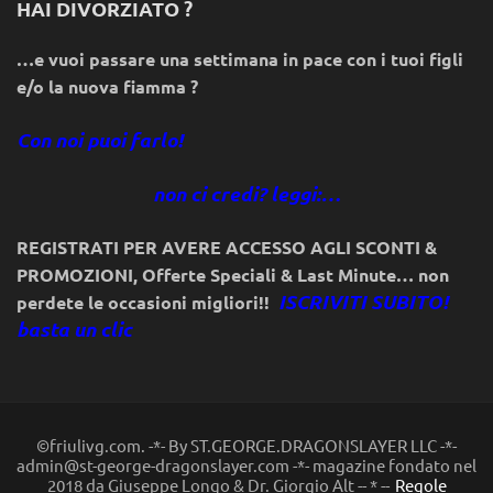
HAI DIVORZIATO ?
…e vuoi passare una settimana in pace con i tuoi figli
e/o la nuova fiamma ?
Con noi puoi farlo!
non ci credi? leggi:…
REGISTRATI PER AVERE ACCESSO AGLI SCONTI &
PROMOZIONI
,
Offerte Speciali & Last Minute… non
ISCRIVITI SUBITO!
perdete le occasioni migliori!!
basta un clic
©friulivg.com. -*- By ST.GEORGE.DRAGONSLAYER LLC -*-
admin@st-george-dragonslayer.com -*- magazine fondato nel
2018 da Giuseppe Longo & Dr. Giorgio Alt -- * --
Regole