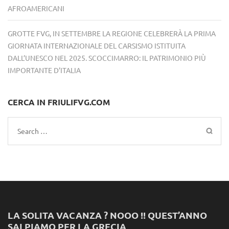
AFROAMERICANI
GROTTE FVG, IN SETTEMBRE LA REGIONE CELEBRERÀ LA PRIMA
GIORNATA INTERNAZIONALE DEL CARSISMO ISTITUITA
DALL’UNESCO NEL 2025. SCOCCIMARRO: IL PATRIMONIO PIÙ
IMPORTANTE D’ITALIA
CERCA IN FRIULIFVG.COM
Search
for:
LA SOLITA VACANZA ? NOOO !! QUEST’ANNO
SALPIAMO PER LA GRECIA