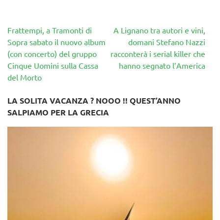
Navigazione
Frattempi, a Tramonti di
A Lignano tra autori e vini,
articoli
Sopra sabato il nuovo album
domani Stefano Nazzi
(con concerto) del gruppo
racconterà i serial killer che
Cinque Uomini sulla Cassa
hanno segnato l’America
del Morto
LA SOLITA VACANZA ? NOOO !! QUEST’ANNO
SALPIAMO PER LA GRECIA