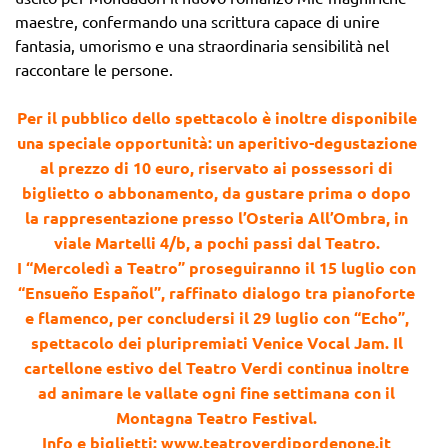
maestre, confermando una scrittura capace di unire
fantasia, umorismo e una straordinaria sensibilità nel
raccontare le persone.
Per il pubblico dello spettacolo è inoltre disponibile
una speciale opportunità: un aperitivo-degustazione
al prezzo di 10 euro, riservato ai possessori di
biglietto o abbonamento, da gustare prima o dopo
la rappresentazione presso l’Osteria All’Ombra, in
viale Martelli 4/b, a pochi passi dal Teatro.
I “Mercoledì a Teatro” proseguiranno il 15 luglio con
“Ensueño Español”, raffinato dialogo tra pianoforte
e flamenco, per concludersi il 29 luglio con “Echo”,
spettacolo dei pluripremiati Venice Vocal Jam. Il
cartellone estivo del Teatro Verdi continua inoltre
ad animare le vallate ogni fine settimana con il
Montagna Teatro Festival.
Info e biglietti: www.teatroverdipordenone.it