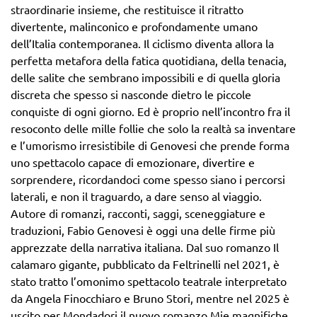
straordinarie insieme, che restituisce il ritratto
divertente, malinconico e profondamente umano
dell’Italia contemporanea. Il ciclismo diventa allora la
perfetta metafora della fatica quotidiana, della tenacia,
delle salite che sembrano impossibili e di quella gloria
discreta che spesso si nasconde dietro le piccole
conquiste di ogni giorno. Ed è proprio nell’incontro fra il
resoconto delle mille follie che solo la realtà sa inventare
e l’umorismo irresistibile di Genovesi che prende forma
uno spettacolo capace di emozionare, divertire e
sorprendere, ricordandoci come spesso siano i percorsi
laterali, e non il traguardo, a dare senso al viaggio.
Autore di romanzi, racconti, saggi, sceneggiature e
traduzioni, Fabio Genovesi è oggi una delle firme più
apprezzate della narrativa italiana. Dal suo romanzo Il
calamaro gigante, pubblicato da Feltrinelli nel 2021, è
stato tratto l’omonimo spettacolo teatrale interpretato
da Angela Finocchiaro e Bruno Stori, mentre nel 2025 è
uscito per Mondadori il nuovo romanzo Mie magnifiche