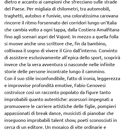
dietro e accanto ai campioni che sfrecciano sulle strade
del Paese. Per migliaia di chilometri, tra automobili,
traghetti, autobus e funivie, una coloratissima carovana
rincorre il ritmo forsennato dei corridori lungo un’Italia
che cambia volto a ogni tappa, dalla Costiera Amalfitana
fino agli scenari aspri del Vajont. In mezzo a quella folla
si muove anche uno scrittore che, fin da bambino,
coltivava il sogno di vivere il Giro dall’interno. Convinto
di assistere esclusivamente all’epica dello sport, scoprirà
invece che la vera avventura si nasconde nelle infinite
storie delle persone incontrate lungo il cammino.
Con il suo stile inconfondibile, fatto di ironia, leggerezza
e improvvise profondità emotive, Fabio Genovesi
costruisce così un racconto popolato da figure tanto
improbabili quanto autentiche: assessori impegnati a
promuovere le carriere artistiche delle figlie, pompieri
appassionati di break dance, musicisti di pianobar che
inseguono improbabili talent show, poeti sconosciuti in
cerca di un editore. Un mosaico di vite ordinarie e