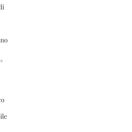
di
ano
26
co
ile