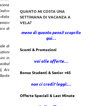
 scena
Teatro
QUANTO MI COSTA UNA
vitata
SETTIMANA DI VACANZA A
demico
VELA?
aro di
meno di quanto pensi! scoprilo
qui…
ale di
Sconti & Promozioni
uzioni
ini in
vai alle offerte…
anbul
), Ars
Bonus Studenti & Senior +65
llante
non ci credi? leggi:…
Offerte Speciali & Last Minute