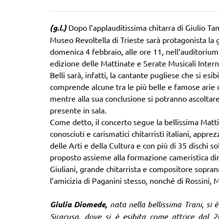
(g.l.)
Dopo l’applauditissima chitarra di Giulio Tam
Museo Revoltella di Trieste sarà protagonista la
domenica 4 febbraio, alle ore 11, nell’auditorium
edizione delle Mattinate e Serate Musicali Inter
Belli sarà, infatti, la cantante pugliese che si es
comprende alcune tra le più belle e famose arie di
mentre alla sua conclusione si potranno ascoltar
presente in sala.
Come detto, il concerto segue la bellissima Matti
conosciuti e carismatici chitarristi italiani, appr
delle Arti e della Cultura e con più di 35 dischi s
proposto assieme alla formazione cameristica dir
Giuliani, grande chitarrista e compositore soprann
l’amicizia di Paganini stesso, nonché di Rossini
Giulia Diomede,
nata nella bellissima Trani, si
Siracusa, dove si è esibita come attrice dal 2