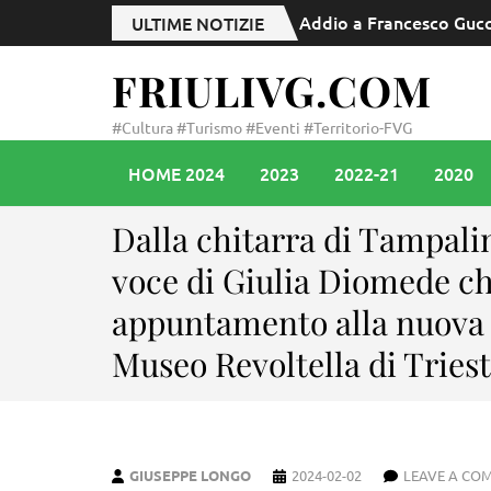
Pordenonelegge, Il Volo 
ULTIME NOTIZIE
FRIULIVG.COM
#Cultura #Turismo #Eventi #Territorio-FVG
HOME 2024
2023
2022-21
2020
Dalla chitarra di Tampalin
voce di Giulia Diomede c
appuntamento alla nuova 
Museo Revoltella di Tries
GIUSEPPE LONGO
2024-02-02
LEAVE A CO