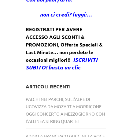
non ci credi? leggi:…
REGISTRATI PER AVERE
ACCESSO AGLI SCONTI &
PROMOZIONI
,
Offerte Speciali &
Last Minute… non perdete le
ISCRIVITI
occasioni migliori!!
SUBITO! basta un clic
ARTICOLI RECENTI
PALCHI NEI PARCHI, SULL’ALPE DI
UGOVIZZA DA MOZART A MORRICONE
OGGI CONCERTO A MEZZOGIORNO CON
L’ALLINEA STRING QUARTET
ADDIO A FRANCESCO GUCCINI, LA VOCE