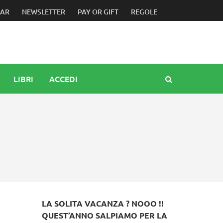
 Mattarella. Bini e Anzil: un grande evento che ci introdurrà 
DAR
NEWSLETTER
PAY OR GIFT
REGOLE
LIBRI
ACCEDI
LA SOLITA VACANZA ? NOOO !!
QUEST’ANNO SALPIAMO PER LA