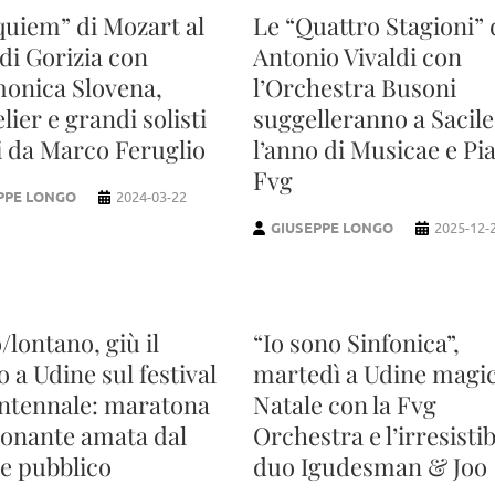
equiem” di Mozart al
Le “Quattro Stagioni” 
di Gorizia con
Antonio Vivaldi con
monica Slovena,
l’Orchestra Busoni
lier e grandi solisti
suggelleranno a Sacile
ti da Marco Feruglio
l’anno di Musicae e Pi
Fvg
PPE LONGO
2024-03-22
GIUSEPPE LONGO
2025-12-
/lontano, giù il
“Io sono Sinfonica”,
o a Udine sul festival
martedì a Udine magi
entennale: maratona
Natale con la Fvg
onante amata dal
Orchestra e l’irresistib
e pubblico
duo Igudesman & Joo