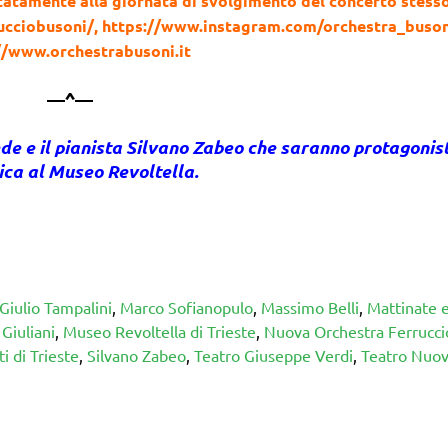
itatamente alla giornata di svolgimento del concerto stesso
cciobusoni/, https://www.instagram.com/orchestra_buson
//www.orchestrabusoni.it
—^—
de e il pianista Silvano Zabeo che saranno protagonist
ca al Museo Revoltella.
Giulio Tampalini
,
Marco Sofianopulo
,
Massimo Belli
,
Mattinate 
Giuliani
,
Museo Revoltella di Trieste
,
Nuova Orchestra Ferrucci
i di Trieste
,
Silvano Zabeo
,
Teatro Giuseppe Verdi
,
Teatro Nuo