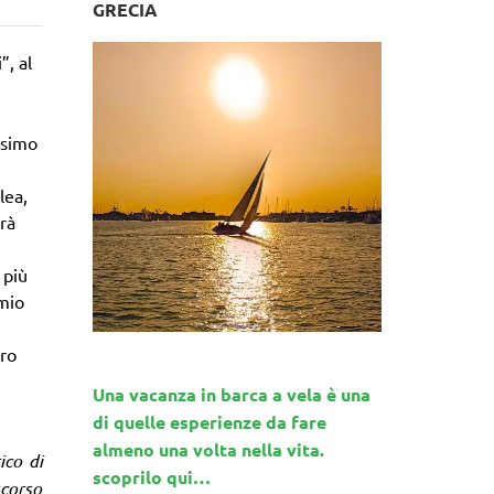
GRECIA
”, al
ssimo
lea,
rà
 più
emio
uro
Una vacanza in barca a vela è una
di quelle esperienze da fare
almeno una volta nella vita.
ico di
scoprilo qui…
scorso