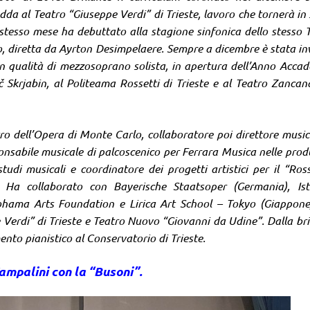
odda al Teatro “Giuseppe Verdi” di Trieste, lavoro che tornerà in
 stesso mese ha debuttato alla stagione sinfonica dello stesso 
o, diretta da Ayrton Desimpelaere. Sempre a dicembre è stata in
in qualità di mezzosoprano solista, in apertura dell’Anno Acca
 Skrjabin, al Politeama Rossetti di Trieste e al Teatro Zancan
ro dell’Opera di Monte Carlo, collaboratore poi direttore music
onsabile musicale di palcoscenico per Ferrara Musica nelle prod
udi musicali e coordinatore dei progetti artistici per il “Ross
 Ha collaborato con Bayerische Staatsoper (Germania), Ist
okohama Arts Foundation e Lirica Art School – Tokyo (Giappone
 Verdi” di Trieste e Teatro Nuovo “Giovanni da Udine”. Dalla bri
to pianistico al Conservatorio di Trieste.
Tampalini con la “Busoni”.