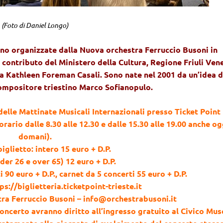
(Foto di Daniel Longo)
ono organizzate dalla Nuova orchestra Ferruccio Busoni in
l contributo del Ministero della Cultura, Regione Friuli Ven
a Kathleen Foreman Casali. Sono nate nel 2001 da un’idea d
ompositore triestino Marco Sofianopulo.
 delle Mattinate Musicali Internazionali presso Ticket Point
(orario dalle 8.30 alle 12.30 e dalle 15.30 alle 19.00 anche og
domani).
iglietto: intero 15 euro + D.P.
der 26 e over 65) 12 euro + D.P.
90 euro + D.P., carnet da 5 concerti 55 euro + D.P.
ps://biglietteria.ticketpoint-trieste.it
ra Ferruccio Busoni – info@orchestrabusoni.it
concerto avranno diritto all’ingresso gratuito al Civico Mu