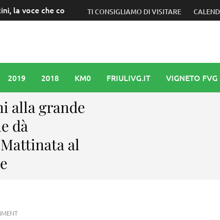
canterà al Concerto per l’Italia alla presenza del Presidente
TI CONSIGLIAMO DI VISITARE
CALEN
2019
2018
KM0
FRIULIVG.IT
VIGNETO FVG
i alla grande
he dà
Mattinata al
te
MMENT