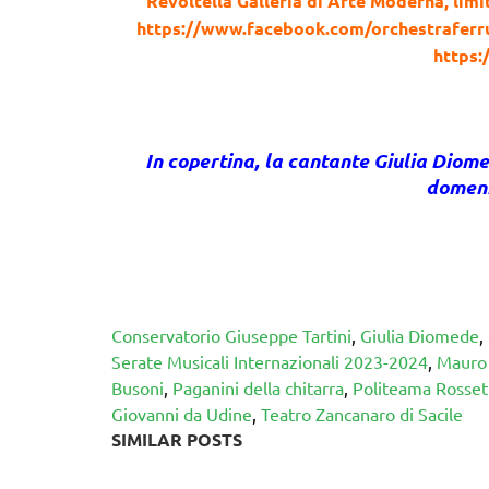
Revoltella Galleria di Arte Moderna, lim
https://www.facebook.com/orchestraferru
https:
In copertina, la cantante Giulia Diome
domeni
Conservatorio Giuseppe Tartini
,
Giulia Diomede
,
Serate Musicali Internazionali 2023-2024
,
Mauro 
Busoni
,
Paganini della chitarra
,
Politeama Rossett
Giovanni da Udine
,
Teatro Zancanaro di Sacile
SIMILAR POSTS