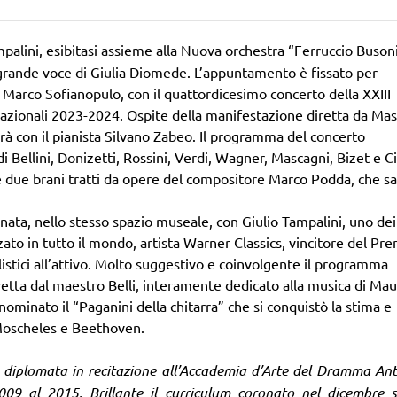
palini, esibitasi assieme alla Nuova orchestra “Ferruccio Busoni
 grande voce di Giulia Diomede. L’appuntamento è fissato per
 Marco Sofianopulo, con il quattordicesimo concerto della XXIII
nazionali 2023-2024. Ospite della manifestazione diretta da Ma
ibirà con il pianista Silvano Zabeo. Il programma del concerto
 Bellini, Donizetti, Rossini, Verdi, Wagner, Mascagni, Bizet e Ci
e due brani tratti da opere del compositore Marco Podda, che sa
nata, nello stesso spazio museale, con Giulio Tampalini, uno dei
ezzato in tutto il mondo, artista Warner Classics, vincitore del Pr
olistici all’attivo. Molto suggestivo e coinvolgente il programma
etta dal maestro Belli, interamente dedicato alla musica di Ma
ominato il “Paganini della chitarra” che si conquistò la stima e
, Moscheles e Beethoven.
 è diplomata in recitazione all’Accademia d’Arte del Dramma Ant
009 al 2015. Brillante il curriculum coronato nel dicembre 