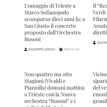
L’omaggio di Trieste a
Il “R
Marco Sofianopulo
Verdi 
scomparso dieci anni fa: a
Filar
San Giusto il concerto
Arsate
proposto dall’Orchestra
diret
Busoni
GIUSE
GIUSEPPE LONGO
2024-11-14
Non quattro ma otto
Vicino
Stagioni (Vivaldi e
sipari
Piazzolla) domani mattina
del v
a Trieste con la Nuova
emozi
orchestra “Busoni” e i
grand