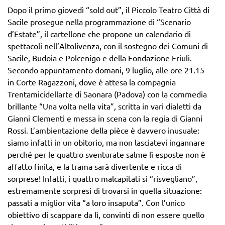
Dopo il primo giovedì “sold out”, il Piccolo Teatro Città di
Sacile prosegue nella programmazione di “Scenario
d’Estate”, il cartellone che propone un calendario di
spettacoli nell’Altolivenza, con il sostegno dei Comuni di
Sacile, Budoia e Polcenigo e della Fondazione Friuli.
Secondo appuntamento domani, 9 luglio, alle ore 21.15
in Corte Ragazzoni, dove è attesa la compagnia
Trentamicidellarte di Saonara (Padova) con la commedia
brillante “Una volta nella vita”, scritta in vari dialetti da
Gianni Clementi e messa in scena con la regia di Gianni
Rossi. L’ambientazione della pièce è davvero inusuale:
siamo infatti in un obitorio, ma non lasciatevi ingannare
perché per le quattro sventurate salme lì esposte non è
affatto finita, e la trama sarà divertente e ricca di
sorprese! Infatti, i quattro malcapitati si “risvegliano”,
estremamente sorpresi di trovarsi in quella situazione:
passati a miglior vita “a loro insaputa”. Con l’unico
obiettivo di scappare da lì, convinti di non essere quello