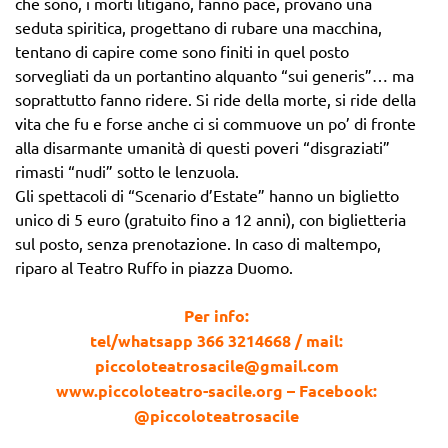
che sono, i morti litigano, fanno pace, provano una
seduta spiritica, progettano di rubare una macchina,
tentano di capire come sono finiti in quel posto
sorvegliati da un portantino alquanto “sui generis”… ma
soprattutto fanno ridere. Si ride della morte, si ride della
vita che fu e forse anche ci si commuove un po’ di fronte
alla disarmante umanità di questi poveri “disgraziati”
rimasti “nudi” sotto le lenzuola.
Gli spettacoli di “Scenario d’Estate” hanno un biglietto
unico di 5 euro (gratuito fino a 12 anni), con biglietteria
sul posto, senza prenotazione. In caso di maltempo,
riparo al Teatro Ruffo in piazza Duomo.
Per info:
tel/whatsapp 366 3214668 / mail:
piccoloteatrosacile@gmail.com
www.piccoloteatro-sacile.org – Facebook:
@piccoloteatrosacile