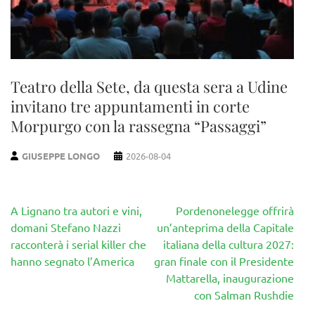
Teatro della Sete, da questa sera a Udine
invitano tre appuntamenti in corte
Morpurgo con la rassegna “Passaggi”
GIUSEPPE LONGO
2026-08-04
Navigazione
A Lignano tra autori e vini,
Pordenonelegge offrirà
articoli
domani Stefano Nazzi
un’anteprima della Capitale
racconterà i serial killer che
italiana della cultura 2027:
hanno segnato l’America
gran finale con il Presidente
Mattarella, inaugurazione
con Salman Rushdie