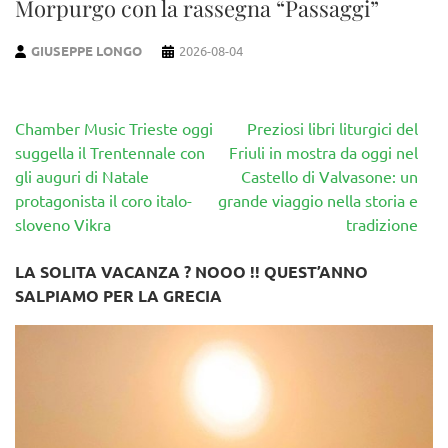
Morpurgo con la rassegna “Passaggi”
GIUSEPPE LONGO
2026-08-04
Navigazione
Chamber Music Trieste oggi
Preziosi libri liturgici del
articoli
suggella il Trentennale con
Friuli in mostra da oggi nel
gli auguri di Natale
Castello di Valvasone: un
protagonista il coro italo-
grande viaggio nella storia e
sloveno Vikra
tradizione
LA SOLITA VACANZA ? NOOO !! QUEST’ANNO
SALPIAMO PER LA GRECIA