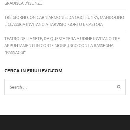
GRADISCA D’ISONZO
TRE GIORNI CON CARNIARMONIE: DA OGGI FUNKY, MANDOLINO
E CLASSICA INVITANO A TARVISIO, GORTO E CASTOIA
TEATRO DELLA SETE, DA QUESTA SERA A UDINE INVITANO TRE
APPUNTAMENTI IN CORTE MORPURGO CON LA RASSEGNA
“PASSAGGI”
CERCA IN FRIULIFVG.COM
Search
for: