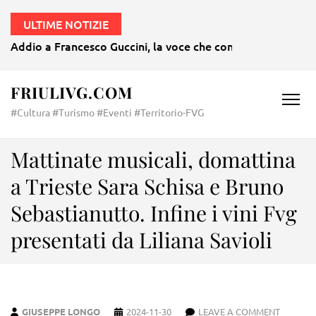
ULTIME NOTIZIE
Addio a Francesco Guccini, la voce che continuerà a camm
FRIULIVG.COM
#Cultura #Turismo #Eventi #Territorio-FVG
Mattinate musicali, domattina
a Trieste Sara Schisa e Bruno
Sebastianutto. Infine i vini Fvg
presentati da Liliana Savioli
GIUSEPPE LONGO
2024-11-30
LEAVE A COMMENT