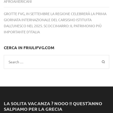
AFROAMERICANI
GROTTE FVG, IN SETTEMBRE LA REGIONE CELEBRERÀ LA PRIMA
GIORNATA INTERNAZIONALE DEL CARSISMO ISTITUITA
DALL’UNESCO NEL 2025. SCOCCIMARRO: IL PATRIMONIO PIÙ
IMPORTANTE D’ITALIA
CERCA IN FRIULIFVG.COM
Search
for:
LA SOLITA VACANZA ? NOOO !! QUEST’ANNO
SALPIAMO PER LA GRECIA