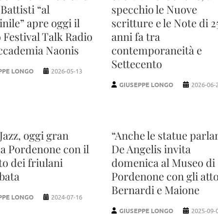
Battisti “al
specchio le Nuove
ile” apre oggi il
scritture e le Note di 2
 Festival Talk Radio
anni fa tra
Accademia Naonis
contemporaneità e
Settecento
PPE LONGO
2026-05-13
GIUSEPPE LONGO
2026-06-
Jazz, oggi gran
“Anche le statue parla
 a Pordenone con il
De Angelis invita
o dei friulani
domenica al Museo di
bata
Pordenone con gli atto
Bernardi e Maione
PPE LONGO
2024-07-16
GIUSEPPE LONGO
2025-09-