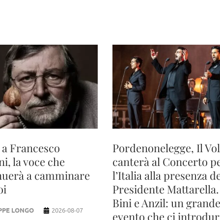
 a Francesco
Pordenonelegge, Il Vo
i, la voce che
canterà al Concerto p
nuerà a camminare
l’Italia alla presenza d
oi
Presidente Mattarella.
Bini e Anzil: un grand
PPE LONGO
2026-08-07
evento che ci introdu