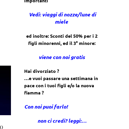
importanti
Vedi: viaggi di nozze/lune di
miele
ed inoltre: Sconti del 50% per i 2
figli minorenni, ed il 3° minore:
viene con noi gratis
Hai divorziato ?
…e vuoi passare una settimana in
pace con i tuoi figli e/o la nuova
fiamma ?
Con noi puoi farlo!
non ci credi? leggi:…
lo