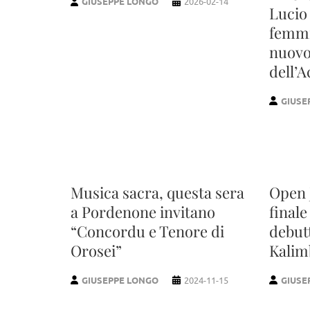
GIUSEPPE LONGO
2026-02-14
Lucio 
femmin
nuovo
dell’
GIUSE
Musica sacra, questa sera
Open 
a Pordenone invitano
finale
“Concordu e Tenore di
debutt
Orosei”
Kalim
GIUSEPPE LONGO
2024-11-15
GIUSE