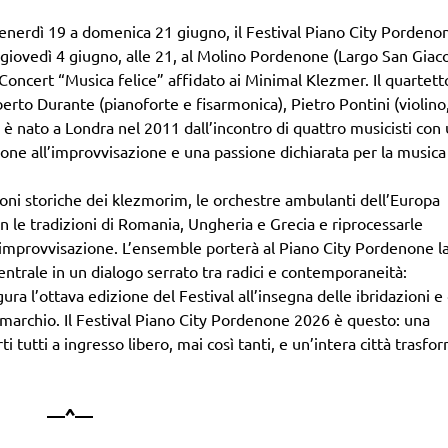
a venerdì 19 a domenica 21 giugno, il Festival Piano City Pordeno
 giovedì 4 giugno, alle 21, al Molino Pordenone (Largo San Giac
y Concert “Musica felice” affidato ai Minimal Klezmer. Il quartett
berto Durante (pianoforte e fisarmonica), Pietro Pontini (violino
), è nato a Londra nel 2011 dall’incontro di quattro musicisti con
ione all’improvvisazione e una passione dichiarata per la musica
azioni storiche dei klezmorim, le orchestre ambulanti dell’Europa
on le tradizioni di Romania, Ungheria e Grecia e riprocessarle
ra improvvisazione. L’ensemble porterà al Piano City Pordenone l
ntrale in un dialogo serrato tra radici e contemporaneità:
a l’ottava edizione del Festival all’insegna delle ibridazioni e 
marchio. Il Festival Piano City Pordenone 2026 è questo: una
i tutti a ingresso libero, mai così tanti, e un’intera città trasfo
—^—