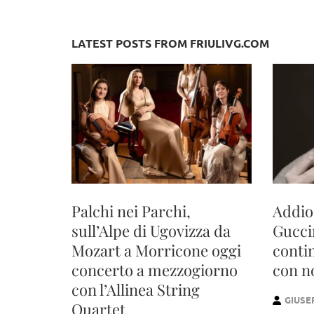
LATEST POSTS FROM FRIULIVG.COM
Palchi nei Parchi,
Addio
sull’Alpe di Ugovizza da
Guccin
Mozart a Morricone oggi
conti
concerto a mezzogiorno
con n
con l’Allinea String
GIUSE
Quartet