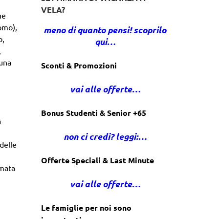
VELA?
ne
omo),
meno di quanto pensi! scoprilo
o,
qui…
,
 una
Sconti & Promozioni
vai alle offerte…
Bonus Studenti & Senior +65
a
non ci credi? leggi:…
delle
Offerte Speciali & Last Minute
rmata
vai alle offerte…
Le famiglie per noi sono