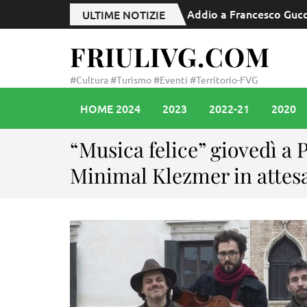
Addio a Francesco Gucc
ULTIME NOTIZIE
FRIULIVG.COM
#Cultura #Turismo #Eventi #Territorio-FVG
HOME 2024
2023
2022-21
2020
“Musica felice” giovedì a
Minimal Klezmer in attesa