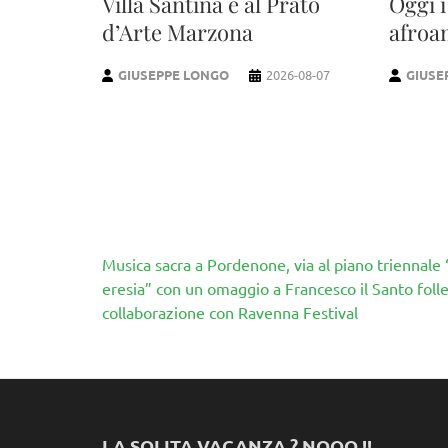
Villa Santina e al Prato
Oggi i
d’Arte Marzona
afroa
GIUSEPPE LONGO
2026-08-07
GIUSE
Navigazione
Musica sacra a Pordenone, via al piano triennale
articoli
eresia” con un omaggio a Francesco il Santo folle
collaborazione con Ravenna Festival
LA SOLITA VACANZA ? NOOO !!