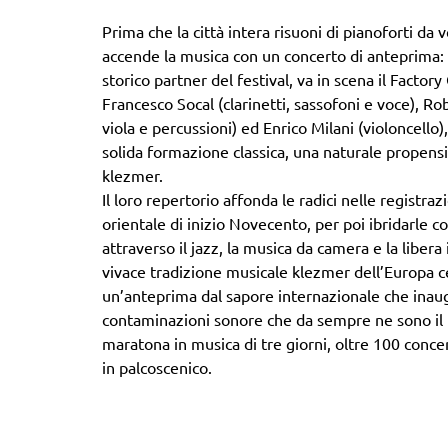
Prima che la città intera risuoni di pianoforti d
accende la musica con un concerto di anteprima:
storico partner del festival, va in scena il Factor
Francesco Socal (clarinetti, sassofoni e voce), Ro
viola e percussioni) ed Enrico Milani (violoncello
solida formazione classica, una naturale propens
klezmer.
Il loro repertorio affonda le radici nelle registr
orientale di inizio Novecento, per poi ibridarle c
attraverso il jazz, la musica da camera e la libe
vivace tradizione musicale klezmer dell’Europa ce
un’anteprima dal sapore internazionale che inaugur
contaminazioni sonore che da sempre ne sono il 
maratona in musica di tre giorni, oltre 100 concert
in palcoscenico.