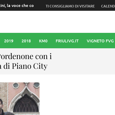
ini, la voce che continuerà a camminare con noi
TI CONSIGLIAMO DI VISITARE
CALEN
2019
2018
KM0
FRIULIVG.IT
VIGNETO FVG
 Pordenone con i
 di Piano City