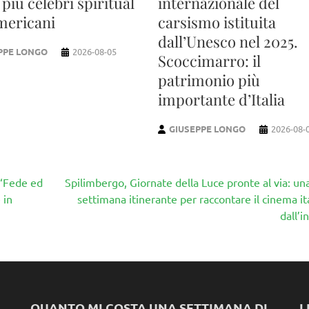
 più celebri spiritual
internazionale del
mericani
carsismo istituita
dall’Unesco nel 2025.
PPE LONGO
2026-08-05
Scoccimarro: il
patrimonio più
importante d’Italia
GIUSEPPE LONGO
2026-08-
 “Fede ed
Spilimbergo, Giornate della Luce pronte al via: una
 in
settimana itinerante per raccontare il cinema it
dall’i
QUANTO MI COSTA UNA SETTIMANA DI
L