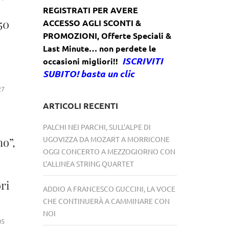
REGISTRATI PER AVERE
50
ACCESSO AGLI SCONTI &
PROMOZIONI
,
Offerte Speciali &
Last Minute… non perdete le
ISCRIVITI
occasioni migliori!!
SUBITO! basta un clic
27
ARTICOLI RECENTI
PALCHI NEI PARCHI, SULL’ALPE DI
UGOVIZZA DA MOZART A MORRICONE
no”,
OGGI CONCERTO A MEZZOGIORNO CON
L’ALLINEA STRING QUARTET
ri
ADDIO A FRANCESCO GUCCINI, LA VOCE
CHE CONTINUERÀ A CAMMINARE CON
NOI
05