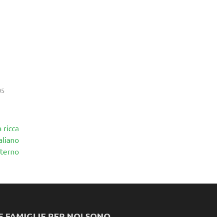
05
 ricca
aliano
nterno
E FAMIGLIE PER NOI SONO