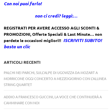
Con noi puoi farlo!
non ci credi? leggi:…
REGISTRATI PER AVERE ACCESSO AGLI SCONTI &
PROMOZIONI
,
Offerte Speciali & Last Minute… non
ISCRIVITI SUBITO!
perdete le occasioni migliori!!
basta un clic
ARTICOLI RECENTI
PALCHI NEI PARCHI, SULL’ALPE DI UGOVIZZA DA MOZART A
MORRICONE OGGI CONCERTO A MEZZOGIORNO CON L’ALLINEA
STRING QUARTET
ADDIO A FRANCESCO GUCCINI, LA VOCE CHE CONTINUERÀ A
CAMMINARE CON NOI