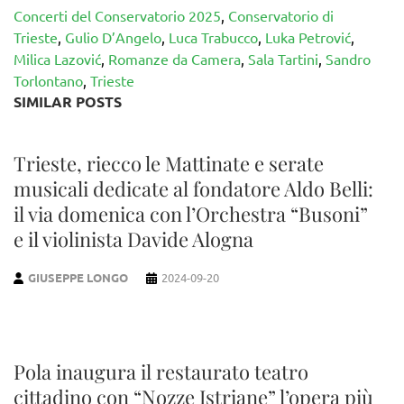
Concerti del Conservatorio 2025
,
Conservatorio di
Trieste
,
Gulio D’Angelo
,
Luca Trabucco
,
Luka Petrović
,
Milica Lazović
,
Romanze da Camera
,
Sala Tartini
,
Sandro
Torlontano
,
Trieste
SIMILAR POSTS
Trieste, riecco le Mattinate e serate
musicali dedicate al fondatore Aldo Belli:
il via domenica con l’Orchestra “Busoni”
e il violinista Davide Alogna
GIUSEPPE LONGO
2024-09-20
Pola inaugura il restaurato teatro
cittadino con “Nozze Istriane” l’opera più