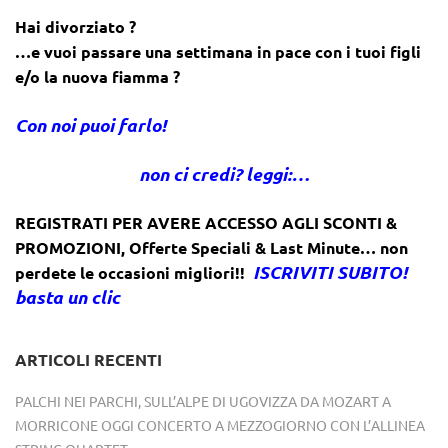
Hai divorziato ?
…e vuoi passare una settimana in pace con i tuoi figli
e/o la nuova fiamma ?
Con noi puoi farlo!
non ci credi? leggi:…
REGISTRATI PER AVERE ACCESSO AGLI SCONTI &
PROMOZIONI
,
Offerte Speciali & Last Minute… non
ISCRIVITI SUBITO!
perdete le occasioni migliori!!
basta un clic
ARTICOLI RECENTI
PALCHI NEI PARCHI, SULL’ALPE DI UGOVIZZA DA MOZART A
MORRICONE OGGI CONCERTO A MEZZOGIORNO CON L’ALLINEA