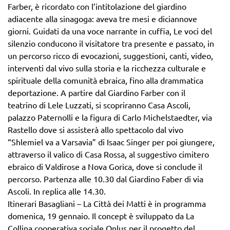
Farber, è ricordato con l’intitolazione del giardino
adiacente alla sinagoga: aveva tre mesi e diciannove
giorni. Guidati da una voce narrante in cuffia, Le voci del
silenzio conducono il visitatore tra presente e passato, in
un percorso ricco di evocazioni, suggestioni, canti, video,
interventi dal vivo sulla storia e la ricchezza culturale e
spirituale della comunità ebraica, fino alla drammatica
deportazione. A partire dal Giardino Farber con il
teatrino di Lele Luzzati, si scopriranno Casa Ascoli,
palazzo Paternolli e la figura di Carlo Michelstaedter, via
Rastello dove si assisterà allo spettacolo dal vivo
“Shlemiel va a Varsavia” di Isaac Singer per poi giungere,
attraverso il valico di Casa Rossa, al suggestivo cimitero
ebraico di Valdirose a Nova Gorica, dove si conclude il
percorso. Partenza alle 10.30 dal Giardino Faber di via
Ascoli. In replica alle 14.30.
Itinerari Basagliani – La Città dei Matti è in programma
domenica, 19 gennaio. Il concept è sviluppato da La
Collina cooperativa sociale Onlus per il progetto del