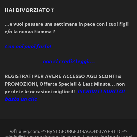
HAI DIVORZIATO ?
…e vuoi passare una settimana in pace con i tuoi figli
e/o la nuova fiamma ?
Con noi puoi farlo!
non ci credi? leggi:…
REGISTRATI PER AVERE ACCESSO AGLI SCONTI &
PROMOZIONI
,
Offerte Speciali & Last Minute… non
ISCRIVITI SUBITO!
perdete le occasioni migliori!!
basta un clic
©friulivg.com. -*- By ST.GEORGE.DRAGONSLAYER LLC -*-
admin@st-george-dragonslayer.com -*- magazine fondato nel