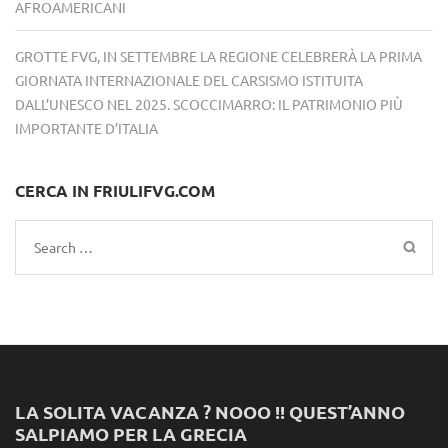
AFROAMERICANI
GROTTE FVG, IN SETTEMBRE LA REGIONE CELEBRERÀ LA PRIMA
GIORNATA INTERNAZIONALE DEL CARSISMO ISTITUITA
DALL’UNESCO NEL 2025. SCOCCIMARRO: IL PATRIMONIO PIÙ
IMPORTANTE D’ITALIA
CERCA IN FRIULIFVG.COM
Search
for:
LA SOLITA VACANZA ? NOOO !! QUEST’ANNO
SALPIAMO PER LA GRECIA